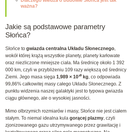
Dlaczego wiedza o budowie Słońca jest tak
ważna?
Jakie są podstawowe parametry
Słońca?
Słońce to
gwiazda centralna Układu Słonecznego
,
wokół której krążą wszystkie planety, planety karłowate
oraz niezliczone mniejsze ciała. Ma średnicę około 1 392
000 km, czyli w przybliżeniu 109 razy większą od średnicy
Ziemi. Jego masa sięga
1,989 × 10³⁰ kg
, co odpowiada
99,86% całkowitej masy całego Układu Słonecznego. Z
punktu widzenia naszej galaktyki jest to typowa gwiazda
ciągu głównego, ale o wysokiej jasności.
Mimo olbrzymich rozmiarów i masy, Słońce nie jest ciałem
stałym. To niemal idealna kula
gorącej plazmy
, czyli
zjonizowanego gazu utrzymywanego przez grawitację i