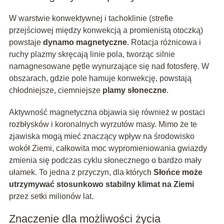
W warstwie konwektywnej i tachoklinie (strefie
przejściowej między konwekcją a promienistą otoczką)
powstaje
dynamo magnetyczne
. Rotacja różnicowa i
ruchy plazmy skręcają linie pola, tworząc silnie
namagnesowane pętle wynurzające się nad fotosferę. W
obszarach, gdzie pole hamuje konwekcję, powstają
chłodniejsze, ciemniejsze
plamy słoneczne
.
Aktywność magnetyczna objawia się również w postaci
rozbłysków i koronalnych wyrzutów masy. Mimo że te
zjawiska mogą mieć znaczący wpływ na środowisko
wokół Ziemi, całkowita moc wypromieniowania gwiazdy
zmienia się podczas cyklu słonecznego o bardzo mały
ułamek. To jedna z przyczyn, dla których
Słońce może
utrzymywać stosunkowo stabilny klimat na Ziemi
przez setki milionów lat.
Znaczenie dla możliwości życia