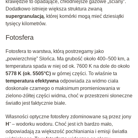
krawędzie to opadające, chłodniejsze gazowe „ściany”.
Dodatkowo istnieje większa struktura zwaną
supergranulacją
, której komórki mogą mieć dziesiątki
tysięcy kilometrów.
Fotosfera
Fotosfera to warstwa, którą postrzegamy jako
„powierzchnię” Słońca. Ma grubość około 400–500 km, a
temperatura spada w niej od ok. 7600 K na dole do około
5778 K (ok. 5505°C)
w górnej części. To właśnie ta
temperatura efektywna
odpowiada za widmo ciała
doskonale czarnego o maksimum promieniowania w
zielono-żółtej części widma, choć w przestrzeni słoneczne
światło jest faktycznie białe.
Własności optyczne fotosfery zdominowane są przez jony
H⁻
– wodorku wodoru. Choć jest ich bardzo mało,
odpowiadają za większość pochłaniania i emisji światła