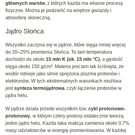
głównych warstw
, z których każda ma własne procesy
fizyczne. Można je podzielić na wnętrze gwiazdy i
atmosferę słoneczną.
Jądro Słońca
Wszystko zaczyna się w jądrze, które sięga mniej więcej
do 20–25% promienia Słońca. To tam temperatura
dochodzi do około
15 mln K (ok. 15 mln °C)
, a gęstość
sięga około 150 g/cm³. Materia jest tam tak ściśnięta, że
wodór istnieje jako silnie sprężona plazma protonów i
elektronów. W tych ekstremalnych warunkach możliwa
jest
synteza termojądrowa
, czyli łączenie protonów w
jądra helu.
W jądrze działa przede wszystkim tzw.
cykl protonowo-
protonowy
, w którym cztery protony ostatecznie tworzą
jedno jądro helu. Każda taka reakcja zamienia około 0,7%
masy udziałowców w energię promieniowania. W każdej