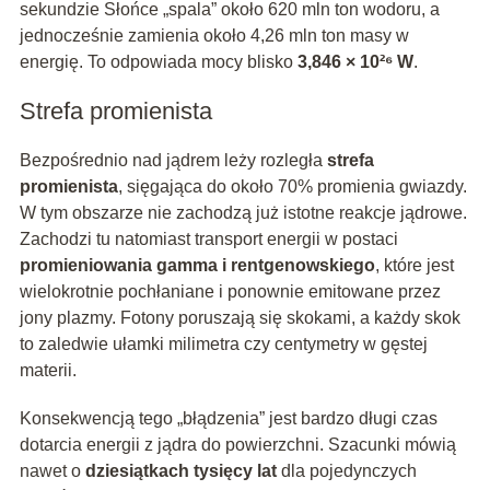
sekundzie Słońce „spala” około 620 mln ton wodoru, a
jednocześnie zamienia około 4,26 mln ton masy w
energię. To odpowiada mocy blisko
3,846 × 10²⁶ W
.
Strefa promienista
Bezpośrednio nad jądrem leży rozległa
strefa
promienista
, sięgająca do około 70% promienia gwiazdy.
W tym obszarze nie zachodzą już istotne reakcje jądrowe.
Zachodzi tu natomiast transport energii w postaci
promieniowania gamma i rentgenowskiego
, które jest
wielokrotnie pochłaniane i ponownie emitowane przez
jony plazmy. Fotony poruszają się skokami, a każdy skok
to zaledwie ułamki milimetra czy centymetry w gęstej
materii.
Konsekwencją tego „błądzenia” jest bardzo długi czas
dotarcia energii z jądra do powierzchni. Szacunki mówią
nawet o
dziesiątkach tysięcy lat
dla pojedynczych