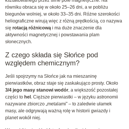
kształtowanego przez silne pole magnetyczne. Na
równiku obraca się w około 25–26 dni, a w pobliżu
biegunów wolniej, w około 33–35 dni. Różne szerokości
heliograficzne wirują więc z różną prędkością, co nazywa
się
rotacją różnicową
i ma duże znaczenie dla
aktywności magnetycznej i powstawania plam
słonecznych.
Z czego składa się Słońce pod
względem chemicznym?
Jeśli spojrzymy na Słońce jak na mieszaninę
pierwiastków, obraz staje się zaskakująco prosty. Około
3/4 jego masy stanowi wodór
, a większość pozostałej
części to
hel
. Cięższe pierwiastki – w języku astronomii
nazywane zbiorczo „metalami” – to zaledwie ułamek
masy, ale odgrywają ważną rolę w historii gwiazdy i
planet wokół niej.