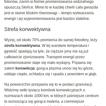
fotonów, zanim w formie promieniowania widzialnego
opuszczą Słońce. Mimo to w każdej chwili cała gwiazda
jest w stanie bliskim równowagi – tempo wytwarzania
energii i jej wypromieniowania jest bardzo stabilne.
Strefa konwektywna
Wyżej, od około 70% promienia do samej fotosfery, leży
strefa konwektywna
. W tej warstwie temperatura i
gęstość spadają na tyle, że cięższe jony nie są już
całkowicie zjonizowane. Transport energii przez
promieniowanie staje się mało wydajny. Pojawia się
zatem
konwekcja
: gorąca plazma unosi się ku górze,
oddaje ciepło, ochładza się i opada z powrotem w głąb.
Na powierzchni przejawia się to w postaci granulacji.
Widzimy setki tysięcy komórek konwekcyjnych o
rozmiarach około 1000 km, w których jaśniejsze centrum
to wznosząca się gorąca materia, a ciemniejsze