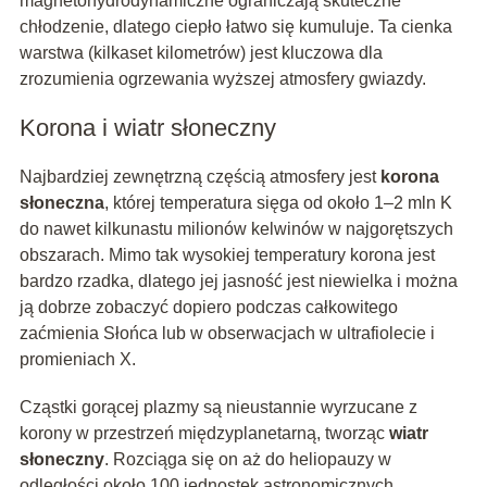
magnetohydrodynamiczne ograniczają skuteczne
chłodzenie, dlatego ciepło łatwo się kumuluje. Ta cienka
warstwa (kilkaset kilometrów) jest kluczowa dla
zrozumienia ogrzewania wyższej atmosfery gwiazdy.
Korona i wiatr słoneczny
Najbardziej zewnętrzną częścią atmosfery jest
korona
słoneczna
, której temperatura sięga od około 1–2 mln K
do nawet kilkunastu milionów kelwinów w najgorętszych
obszarach. Mimo tak wysokiej temperatury korona jest
bardzo rzadka, dlatego jej jasność jest niewielka i można
ją dobrze zobaczyć dopiero podczas całkowitego
zaćmienia Słońca lub w obserwacjach w ultrafiolecie i
promieniach X.
Cząstki gorącej plazmy są nieustannie wyrzucane z
korony w przestrzeń międzyplanetarną, tworząc
wiatr
słoneczny
. Rozciąga się on aż do heliopauzy w
odległości około 100 jednostek astronomicznych,