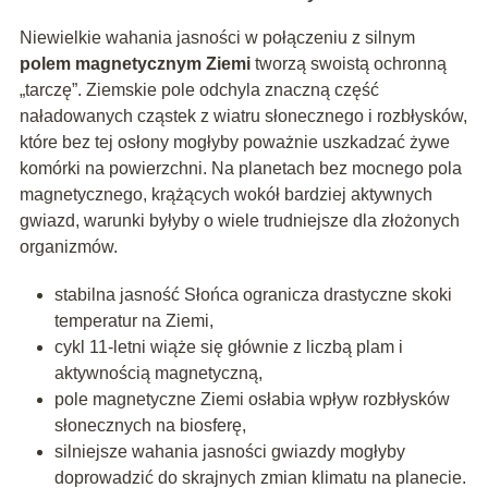
Niewielkie wahania jasności w połączeniu z silnym
polem magnetycznym Ziemi
tworzą swoistą ochronną
„tarczę”. Ziemskie pole odchyla znaczną część
naładowanych cząstek z wiatru słonecznego i rozbłysków,
które bez tej osłony mogłyby poważnie uszkadzać żywe
komórki na powierzchni. Na planetach bez mocnego pola
magnetycznego, krążących wokół bardziej aktywnych
gwiazd, warunki byłyby o wiele trudniejsze dla złożonych
organizmów.
stabilna jasność Słońca ogranicza drastyczne skoki
temperatur na Ziemi,
cykl 11‑letni wiąże się głównie z liczbą plam i
aktywnością magnetyczną,
pole magnetyczne Ziemi osłabia wpływ rozbłysków
słonecznych na biosferę,
silniejsze wahania jasności gwiazdy mogłyby
doprowadzić do skrajnych zmian klimatu na planecie.