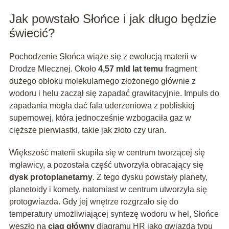
Jak powstało Słońce i jak długo będzie
świecić?
Pochodzenie Słońca wiąże się z ewolucją materii w
Drodze Mlecznej. Około
4,57 mld lat temu
fragment
dużego obłoku molekularnego złożonego głównie z
wodoru i helu zaczął się zapadać grawitacyjnie. Impuls do
zapadania mogła dać fala uderzeniowa z pobliskiej
supernowej, która jednocześnie wzbogaciła gaz w
cięższe pierwiastki, takie jak złoto czy uran.
Większość materii skupiła się w centrum tworzącej się
mgławicy, a pozostała część utworzyła obracający się
dysk protoplanetarny
. Z tego dysku powstały planety,
planetoidy i komety, natomiast w centrum utworzyła się
protogwiazda. Gdy jej wnętrze rozgrzało się do
temperatury umożliwiającej syntezę wodoru w hel, Słońce
weszło na
ciąg główny
diagramu HR jako gwiazda typu