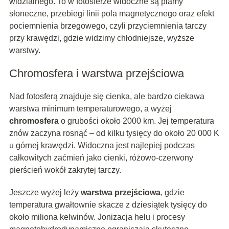
widzialnego. To w fotosferze widoczne są plamy
słoneczne, przebiegi linii pola magnetycznego oraz efekt
pociemnienia brzegowego, czyli przyciemnienia tarczy
przy krawędzi, gdzie widzimy chłodniejsze, wyższe
warstwy.
Chromosfera i warstwa przejściowa
Nad fotosferą znajduje się cienka, ale bardzo ciekawa
warstwa minimum temperaturowego, a wyżej
chromosfera
o grubości około 2000 km. Jej temperatura
znów zaczyna rosnąć – od kilku tysięcy do około 20 000 K
u górnej krawędzi. Widoczna jest najlepiej podczas
całkowitych zaćmień jako cienki, różowo-czerwony
pierścień wokół zakrytej tarczy.
Jeszcze wyżej leży
warstwa przejściowa
, gdzie
temperatura gwałtownie skacze z dziesiątek tysięcy do
około miliona kelwinów. Jonizacja helu i procesy