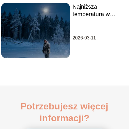
Najniższa
temperatura w
Polsce w historii –
kiedy i gdzie
wystąpiła?
2026-03-11
Potrzebujesz więcej
informacji?