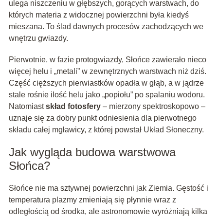
ulega niszczeniu w głębszych, gorących warstwach, do
których materia z widocznej powierzchni była kiedyś
mieszana. To ślad dawnych procesów zachodzących we
wnętrzu gwiazdy.
Pierwotnie, w fazie protogwiazdy, Słońce zawierało nieco
więcej helu i „metali” w zewnętrznych warstwach niż dziś.
Część cięższych pierwiastków opadła w głąb, a w jądrze
stale rośnie ilość helu jako „popiołu” po spalaniu wodoru.
Natomiast
skład fotosfery
– mierzony spektroskopowo –
uznaje się za dobry punkt odniesienia dla pierwotnego
składu całej mgławicy, z której powstał Układ Słoneczny.
Jak wygląda budowa warstwowa
Słońca?
Słońce nie ma sztywnej powierzchni jak Ziemia. Gęstość i
temperatura plazmy zmieniają się płynnie wraz z
odległością od środka, ale astronomowie wyróżniają kilka