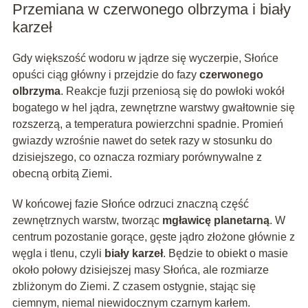
Przemiana w czerwonego olbrzyma i biały
karzeł
Gdy większość wodoru w jądrze się wyczerpie, Słońce
opuści ciąg główny i przejdzie do fazy
czerwonego
olbrzyma
. Reakcje fuzji przeniosą się do powłoki wokół
bogatego w hel jądra, zewnętrzne warstwy gwałtownie się
rozszerzą, a temperatura powierzchni spadnie. Promień
gwiazdy wzrośnie nawet do setek razy w stosunku do
dzisiejszego, co oznacza rozmiary porównywalne z
obecną orbitą Ziemi.
W końcowej fazie Słońce odrzuci znaczną część
zewnętrznych warstw, tworząc
mgławicę planetarną
. W
centrum pozostanie gorące, gęste jądro złożone głównie z
węgla i tlenu, czyli
biały karzeł
. Będzie to obiekt o masie
około połowy dzisiejszej masy Słońca, ale rozmiarze
zbliżonym do Ziemi. Z czasem ostygnie, stając się
ciemnym, niemal niewidocznym czarnym karłem.