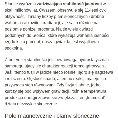
Słońce wyróżnia
zadziwiająca stabilność jasności
w
skali milionów lat. Owszem, obserwuje się 11‑letni cykl
aktywności, zmiany liczby plam słonecznych i drobne
wahania całkowitej irradiancji, ale są to różnice na
poziomie poniżej procenta. Na tle wielu gwiazd
podobnych do Słońca, które wykazują wahania jasności
rzędu kilku procent, nasza gwiazda jest wyjątkowo
spokojna.
Źródłem tej stabilności jest równowaga hydrostatyczna i
samoregulujący się charakter reakcji termojądrowych.
Jeśli tempo fuzji w jądrze nieco rośnie, jądro się nagrzewa
i rozszerza. Gęstość spada, a tempo reakcji maleje, co
przywraca stan równowagi. Gdy fuzja słabnie, jądro
kurczy się pod wpływem grawitacji, rośnie temperatura i
produkcja energii znowu się zwiększa. Ten „termostat”
działa niezwykle skutecznie.
Pole magnetyczne i plamy słoneczne