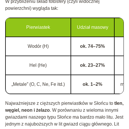
W przybliżeniu skład fotosfery (czyli widocznej
powierzchni) wygląda tak:
Pierwiastek
Udział masowy
Wodór (H)
ok. 74–75%
gł
Hel (He)
ok. 23–27%
pr
„Metale” (O, C, Ne, Fe itd.)
ok. 1–2%
mate
Najważniejsze z cięższych pierwiastków w Słońcu to
tlen,
węgiel, neon i żelazo
. W porównaniu z wieloma innymi
gwiazdami naszego typu Słońce ma bardzo mało litu. Jest
jednym z najuboższych w lit gwiazd ciągu głównego. Lit