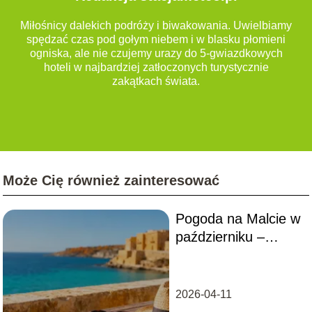
Miłośnicy dalekich podróży i biwakowania. Uwielbiamy
spędzać czas pod gołym niebem i w blasku płomieni
ogniska, ale nie czujemy urazy do 5-gwiazdkowych
hoteli w najbardziej zatłoczonych turystycznie
zakątkach świata.
Może Cię również zainteresować
Pogoda na Malcie w
październiku –
temperatura, opady,
atrakcje
2026-04-11