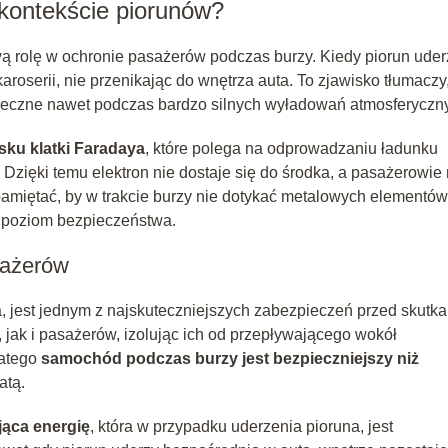
 kontekście piorunów?
 rolę w ochronie pasażerów podczas burzy. Kiedy piorun ude
roserii, nie przenikając do wnętrza auta. To zjawisko tłumaczy
ieczne nawet podczas bardzo silnych wyładowań atmosferyczn
sku klatki Faradaya
, które polega na odprowadzaniu ładunku
Dzięki temu elektron nie dostaje się do środka, a pasażerowie 
amiętać, by w trakcie burzy nie dotykać metalowych elementów
 poziom bezpieczeństwa.
sażerów
a, jest jednym z najskuteczniejszych zabezpieczeń przed skutk
 jak i pasażerów, izolując ich od przepływającego wokół
latego
samochód podczas burzy jest bezpieczniejszy niż
atą.
jąca energię
, która w przypadku uderzenia pioruna, jest