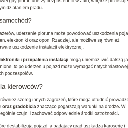
wet gdy piorun uderzy bezpośrednio w auto, wnętrze pozostaje
wym działaniem prądu.
w samochód?
sażerów, uderzenie pioruna może powodować uszkodzenia poja
en, elektroniki oraz opon. Rzadziej, ale możliwe są również
wałe uszkodzenie instalacji elektrycznej.
ktroniki i przepalenia instalacji
mogą uniemożliwić dalszą ja
ronione, to po uderzeniu pojazd może wymagać natychmiastowej
ich podzespołów.
dla kierowców?
e również szereg innych zagrożeń, które mogą utrudnić prowadz
r oraz gradobicia
znacząco pogarszają warunki na drodze. W
ególnie czujni i zachować odpowiednie środki ostrożności.
e destabilizują pojazd, a padający grad uszkadza karoserię i