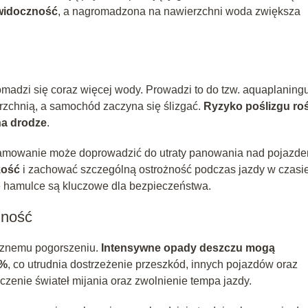
 widoczność
, a nagromadzona na nawierzchni woda zwiększa
.
omadzi się coraz więcej wody. Prowadzi to do tzw. aquaplaningu
wierzchnią, a samochód zaczyna się ślizgać.
Ryzyko poślizgu ro
na drodze
.
 hamowanie może doprowadzić do utraty panowania nad pojazde
kość
i zachować szczególną ostrożność podczas jazdy w czasi
 hamulce są kluczowe dla bezpieczeństwa.
zność
cznemu pogorszeniu.
Intensywne opady deszczu mogą
0%
, co utrudnia dostrzeżenie przeszkód, innych pojazdów oraz
czenie świateł mijania oraz zwolnienie tempa jazdy.