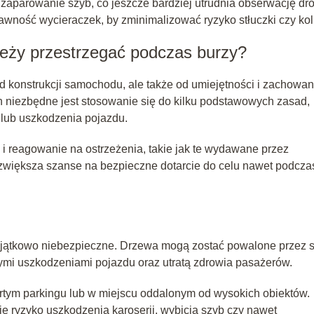
arowanie szyb, co jeszcze bardziej utrudnia obserwację dro
awność wycieraczek, by zminimalizować ryzyko stłuczki czy koli
leży przestrzegać podczas burzy?
d konstrukcji samochodu, ale także od umiejętności i zachowan
 niezbędne jest stosowanie się do kilku podstawowych zasad,
lub uszkodzenia pojazdu.
 reagowanie na ostrzeżenia, takie jak te wydawane przez
zwiększa szanse na bezpieczne dotarcie do celu nawet podcza
yjątkowo niebezpieczne. Drzewa mogą zostać powalone przez s
nymi uszkodzeniami pojazdu oraz utratą zdrowia pasażerów.
artym parkingu lub w miejscu oddalonym od wysokich obiektów.
e ryzyko uszkodzenia karoserii, wybicia szyb czy nawet