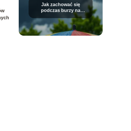
Jak zachować się
podczas burzy na
ów
dworze?
nych