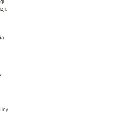
gi.
zji.
ia
s
ilny