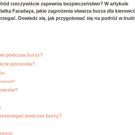
chód rzeczywiście zapewnia bezpieczeństwo? W artykule
klatka Faradaya, jakie zagrożenia stwarza burza dla kierowc
trzegać. Dowiedz się, jak przygotować się na podróż w trud
wo podczas burzy?
kście piorunów?
rów
mochód?
erowców?
ć
rzestrzegać podczas burzy?
unkach