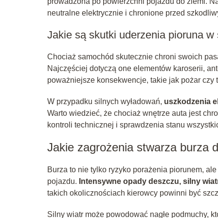
prowadzona po powierzchni pojazdu do ziemi. Na
neutralne elektrycznie i chronione przed szkodli
Jakie są skutki uderzenia pioruna 
Chociaż samochód skutecznie chroni swoich pa
Najczęściej dotyczą one elementów karoserii, ant
poważniejsze konsekwencje, takie jak pożar czy tr
W przypadku silnych wyładowań,
uszkodzenia ele
Warto wiedzieć, że chociaż wnętrze auta jest ch
kontroli technicznej i sprawdzenia stanu wszystk
Jakie zagrożenia stwarza burza 
Burza to nie tylko ryzyko porażenia piorunem, al
pojazdu.
Intensywne opady deszczu, silny wiat
takich okolicznościach kierowcy powinni być szcz
Silny wiatr może powodować nagłe podmuchy, któr