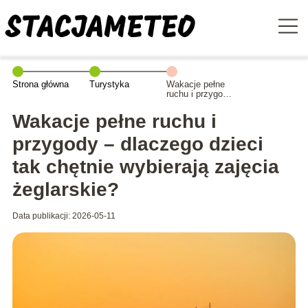
Strona główna
Turystyka
Wakacje pełne
ruchu i przygody
– dlaczego
dzieci tak
Wakacje pełne ruchu i
chętnie
wybierają
przygody – dlaczego dzieci
zajęcia
żeglarskie?
tak chętnie wybierają zajęcia
żeglarskie?
Data publikacji: 2026-05-11