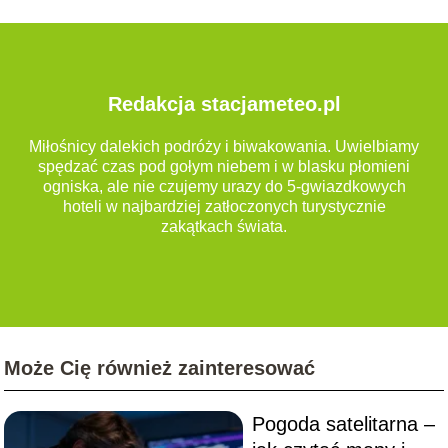
Redakcja stacjameteo.pl
Miłośnicy dalekich podróży i biwakowania. Uwielbiamy
spędzać czas pod gołym niebem i w blasku płomieni
ogniska, ale nie czujemy urazy do 5-gwiazdkowych
hoteli w najbardziej zatłoczonych turystycznie
zakątkach świata.
Może Cię również zainteresować
Pogoda satelitarna –