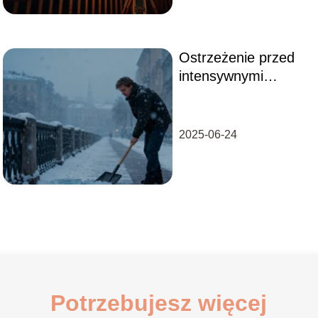
Ostrzeżenie przed
intensywnymi
opadami śniegu i
oblodzeniem – jak
się przygotować?
2025-06-24
Potrzebujesz więcej