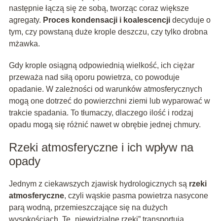
następnie łączą się ze sobą, tworząc coraz większe
agregaty.
Proces kondensacji i koalescencji
decyduje o
tym, czy powstaną duże krople deszczu, czy tylko drobna
mżawka.
Gdy krople osiągną odpowiednią wielkość, ich ciężar
przeważa nad siłą oporu powietrza, co powoduje
opadanie. W zależności od warunków atmosferycznych
mogą one dotrzeć do powierzchni ziemi lub wyparować w
trakcie spadania. To tłumaczy, dlaczego ilość i rodzaj
opadu mogą się różnić nawet w obrębie jednej chmury.
Rzeki atmosferyczne i ich wpływ na
opady
Jednym z ciekawszych zjawisk hydrologicznych są
rzeki
atmosferyczne
, czyli wąskie pasma powietrza nasycone
parą wodną, przemieszczające się na dużych
wysokościach. Te „niewidzialne rzeki” transportują