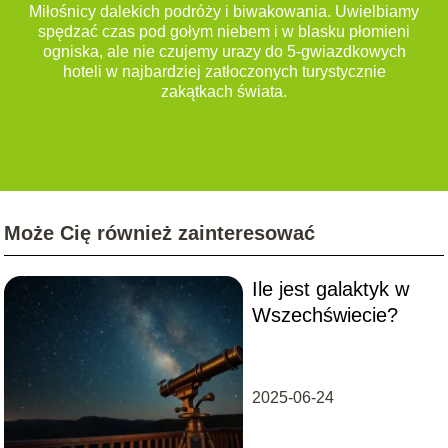
Miłośnicy dalekich podróży i biwakowania. Uwielbiamy
spędzać czas pod gołym niebem i w blasku płomieni
ogniska, ale nie czujemy urazy do 5-gwiazdkowych
hoteli w najbardziej zatłoczonych turystycznie
zakątkach świata.
Może Cię również zainteresować
Ile jest galaktyk w
Wszechświecie?
2025-06-24