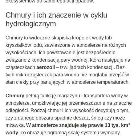
ekosystemów do samoregulacji opadów.
Chmury i ich znaczenie w cyklu
hydrologicznym
Chmury to widoczne skupiska kropelek wody lub
kryształków lodu, zawieszone w atmosferze na różnych
wysokościach. Ich powstawanie jest bezpośrednio
związane z kondensacją pary wodnej, która następuje na
cząsteczkach
aerozoli
– tzw. jądrach kondensacji. Bez
tych mikrocząsteczek para wodna nie mogłaby przejść w
stan ciekły przy panujących w atmosferze temperaturach.
Chmury
pełnią funkcję magazynu i transportera wody w
atmosferze, umożliwiając jej przemieszczanie na znaczne
odległości. Rodzaj chmur i ich wysokość decydują o tym,
czy z danego obszaru spadnie deszcz, śnieg czy może
mżawka.
W atmosferze znajduje się prawie 13 tys. km³
wody
, co obrazuje ogromną skalę systemu wymiany