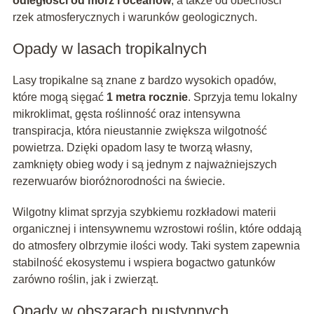
odległości od mórz i oceanów
, a także od obecności
rzek atmosferycznych i warunków geologicznych.
Opady w lasach tropikalnych
Lasy tropikalne są znane z bardzo wysokich opadów,
które mogą sięgać
1 metra rocznie
. Sprzyja temu lokalny
mikroklimat, gęsta roślinność oraz intensywna
transpiracja, która nieustannie zwiększa wilgotność
powietrza. Dzięki opadom lasy te tworzą własny,
zamknięty obieg wody i są jednym z najważniejszych
rezerwuarów bioróżnorodności na świecie.
Wilgotny klimat sprzyja szybkiemu rozkładowi materii
organicznej i intensywnemu wzrostowi roślin, które oddają
do atmosfery olbrzymie ilości wody. Taki system zapewnia
stabilność ekosystemu i wspiera bogactwo gatunków
zarówno roślin, jak i zwierząt.
Opady w obszarach pustynnych