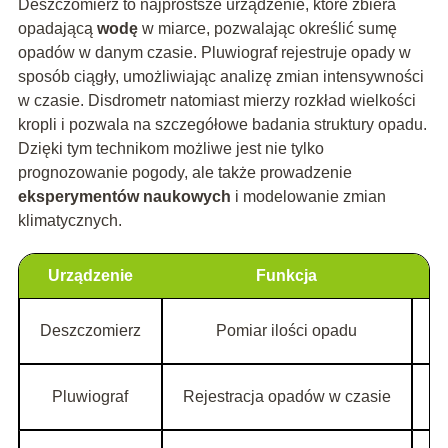
Deszczomierz to najprostsze urządzenie, które zbiera
opadającą
wodę
w miarce, pozwalając określić sumę
opadów w danym czasie. Pluwiograf rejestruje opady w
sposób ciągły, umożliwiając analizę zmian intensywności
w czasie. Disdrometr natomiast mierzy rozkład wielkości
kropli i pozwala na szczegółowe badania struktury opadu.
Dzięki tym technikom możliwe jest nie tylko
prognozowanie pogody, ale także prowadzenie
eksperymentów naukowych
i modelowanie zmian
klimatycznych.
Urządzenie
Funkcja
Deszczomierz
Pomiar ilości opadu
Pluwiograf
Rejestracja opadów w czasie
I