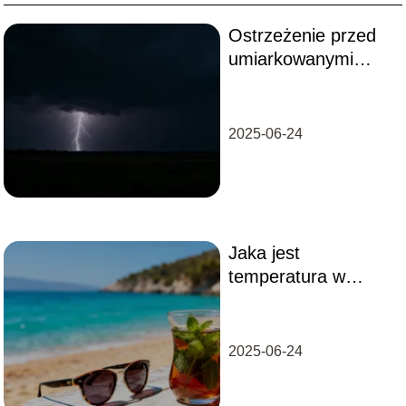
Ostrzeżenie przed
umiarkowanymi
burzami z piorunami
– jak reagować?
2025-06-24
Jaka jest
temperatura w
Turcji? Przewodnik
po porach roku
2025-06-24