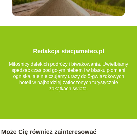
Redakcja stacjameteo.pl
Miłośnicy dalekich podróży i biwakowania. Uwielbiamy
spędzać czas pod gołym niebem i w blasku płomieni
ogniska, ale nie czujemy urazy do 5-gwiazdkowych
hoteli w najbardziej zatłoczonych turystycznie
zakątkach świata.
Może Cię również zainteresować