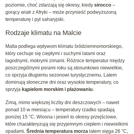
poziomie, choć zdarzają się okresy, kiedy
sirocco
–
gorący wiatr z Afryki – może przynieść podwyższoną
temperaturę i pył saharyjski.
Rodzaje klimatu na Malcie
Malta podlega wpływom klimatu śródziemnomorskiego,
który cechuje się ciepłymi i suchymi latami oraz
łagodnymi, mokrymi zimami. Różnice temperatur między
poszczególnymi porami roku są stosunkowo niewielkie,
co sprzyja długiemu sezonowi turystycznemu. Latem
dominują słoneczne dni oraz wysokie temperatury, co
sprzyja
kąpielom morskim i plażowaniu
.
Zimą, mimo większej liczby dni deszczowych – nawet
ponad 10 w miesiącu – temperatury rzadko spadają
poniżej 15 °C. Wiosna i jesień to okresy przejściowe,
które charakteryzują się przyjemnym ciepłem i niewielkimi
opadami.
Średnia temperatura morza
latem sięga 26 °C,