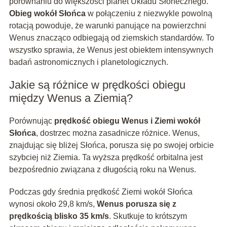
porównaniu do większości planet Układu Słonecznego.
Obieg wokół Słońca
w połączeniu z niezwykle powolną
rotacją powoduje, że warunki panujące na powierzchni
Wenus znacząco odbiegają od ziemskich standardów. To
wszystko sprawia, że Wenus jest obiektem intensywnych
badań astronomicznych i planetologicznych.
Jakie są różnice w prędkości obiegu
między Wenus a Ziemią?
Porównując
prędkość obiegu Wenus i Ziemi wokół
Słońca
, dostrzec można zasadnicze różnice. Wenus,
znajdując się bliżej Słońca, porusza się po swojej orbicie
szybciej niż Ziemia. Ta wyższa prędkość orbitalna jest
bezpośrednio związana z długością roku na Wenus.
Podczas gdy średnia prędkość Ziemi wokół Słońca
wynosi około 29,8 km/s,
Wenus porusza się z
prędkością blisko 35 km/s
. Skutkuje to krótszym