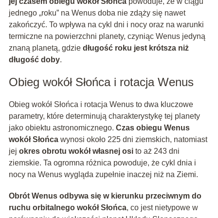
jej czasem obiegu wokół Słońca
powoduje, że w ciągu
jednego „roku” na Wenus doba nie zdąży się nawet
zakończyć. To wpływa na cykl dni i nocy oraz na warunki
termiczne na powierzchni planety, czyniąc Wenus jedyną
znaną planetą, gdzie
długość roku jest krótsza niż
długość doby
.
Obieg wokół Słońca i rotacja Wenus
Obieg wokół Słońca i rotacja Wenus to dwa kluczowe
parametry, które determinują charakterystykę tej planety
jako obiektu astronomicznego.
Czas obiegu Wenus
wokół Słońca
wynosi około 225 dni ziemskich, natomiast
jej
okres obrotu wokół własnej osi
to aż 243 dni
ziemskie. Ta ogromna różnica powoduje, że cykl dnia i
nocy na Wenus wygląda zupełnie inaczej niż na Ziemi.
Obrót Wenus odbywa się w kierunku przeciwnym do
ruchu orbitalnego wokół Słońca
, co jest nietypowe w