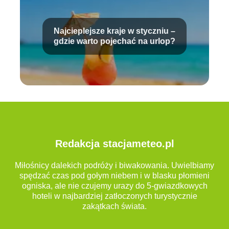
Najcieplejsze kraje w styczniu –
gdzie warto pojechać na urlop?
Redakcja stacjameteo.pl
Miłośnicy dalekich podróży i biwakowania. Uwielbiamy
spędzać czas pod gołym niebem i w blasku płomieni
ogniska, ale nie czujemy urazy do 5-gwiazdkowych
hoteli w najbardziej zatłoczonych turystycznie
zakątkach świata.