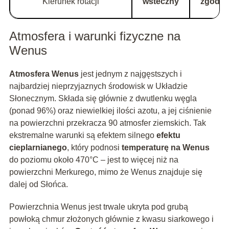
Kierunek rotacji
wsteczny
zgodny
Atmosfera i warunki fizyczne na
Wenus
Atmosfera Wenus
jest jednym z najgęstszych i
najbardziej nieprzyjaznych środowisk w Układzie
Słonecznym. Składa się głównie z dwutlenku węgla
(ponad 96%) oraz niewielkiej ilości azotu, a jej ciśnienie
na powierzchni przekracza 90 atmosfer ziemskich. Tak
ekstremalne warunki są efektem silnego
efektu
cieplarnianego
, który podnosi
temperaturę na Wenus
do poziomu około 470°C – jest to więcej niż na
powierzchni Merkurego, mimo że Wenus znajduje się
dalej od Słońca.
Powierzchnia Wenus jest trwale ukryta pod grubą
powłoką chmur złożonych głównie z kwasu siarkowego i