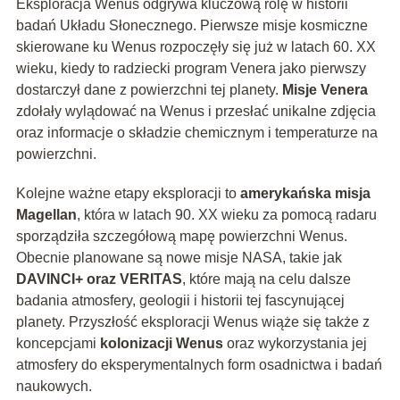
Eksploracja Wenus odgrywa kluczową rolę w historii
badań Układu Słonecznego. Pierwsze misje kosmiczne
skierowane ku Wenus rozpoczęły się już w latach 60. XX
wieku, kiedy to radziecki program Venera jako pierwszy
dostarczył dane z powierzchni tej planety.
Misje Venera
zdołały wylądować na Wenus i przesłać unikalne zdjęcia
oraz informacje o składzie chemicznym i temperaturze na
powierzchni.
Kolejne ważne etapy eksploracji to
amerykańska misja
Magellan
, która w latach 90. XX wieku za pomocą radaru
sporządziła szczegółową mapę powierzchni Wenus.
Obecnie planowane są nowe misje NASA, takie jak
DAVINCI+ oraz VERITAS
, które mają na celu dalsze
badania atmosfery, geologii i historii tej fascynującej
planety. Przyszłość eksploracji Wenus wiąże się także z
koncepcjami
kolonizacji Wenus
oraz wykorzystania jej
atmosfery do eksperymentalnych form osadnictwa i badań
naukowych.